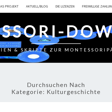
DAS PROJEKT
AKTUELL/BLOG
DIE LIZENZEN
FREIWILLIGE ZAHLU
SSORI-DO
IEN & SKRIPTE ZUR MONTESSORI
Durchsuchen Nach
Kategorie:
Kulturgeschichte
D