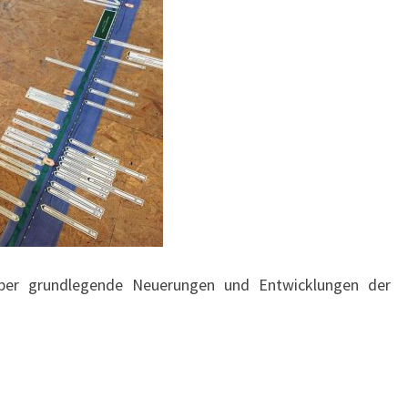
E
N
E
N
U
N
D
R
E
V
O
über grundlegende Neuerungen und Entwicklungen der
L
U
T
I