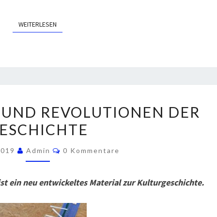
N
WEITERLESEN
WEITERLESEN
I
 UND REVOLUTIONEN DER
N
ESCHICHTE
N
O
K
 2019
Admin
0 Kommentare
O
V
M
A
M
E
t ein neu entwickeltes Material zur Kulturgeschichte.
T
N
T
I
A
R
O