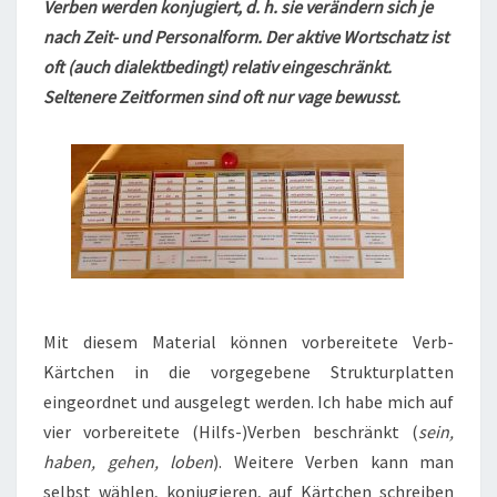
N
Verben werden konjugiert, d. h. sie verändern sich je
T
T
nach Zeit- und Personalform. Der aktive Wortschatz ist
A
I
R
oft (auch dialektbedingt) relativ eingeschränkt.
E
O
Seltenere Zeitformen sind oft nur vage bewusst.
N
D
E
S
V
E
R
B
Mit diesem Material können vorbereitete Verb-
S
Kärtchen in die vorgegebene Strukturplatten
eingeordnet und ausgelegt werden. Ich habe mich auf
vier vorbereitete (Hilfs-)Verben beschränkt (
sein,
haben, gehen, loben
). Weitere Verben kann man
selbst wählen, konjugieren, auf Kärtchen schreiben