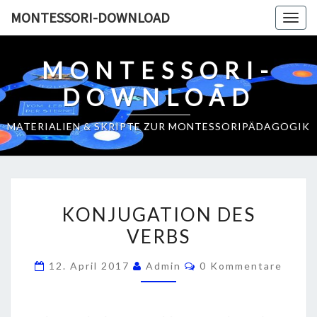
Skip
MONTESSORI-DOWNLOAD
Togg
to
navig
content
MONTESSORI-
DOWNLOAD
MATERIALIEN & SKRIPTE ZUR MONTESSORIPÄDAGOGIK
K
KONJUGATION DES
O
VERBS
N
J
K
12. April 2017
Admin
0 Kommentare
U
O
M
G
M
E
A