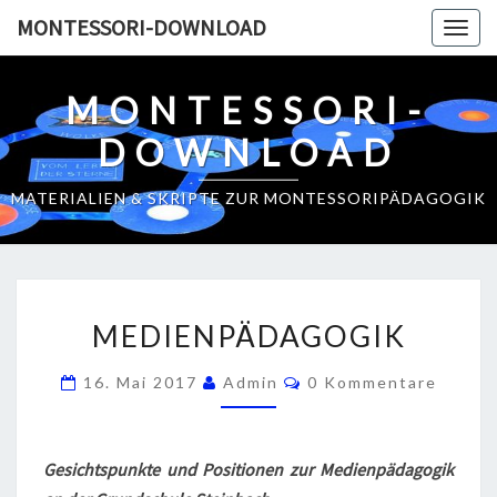
Skip
MONTESSORI-DOWNLOAD
Togg
to
navig
content
MONTESSORI-
DOWNLOAD
MATERIALIEN & SKRIPTE ZUR MONTESSORIPÄDAGOGIK
M
MEDIENPÄDAGOGIK
E
D
K
16. Mai 2017
Admin
0 Kommentare
O
I
M
E
M
E
N
N
Gesichtspunkte und Positionen zur Medienpädagogik
T
P