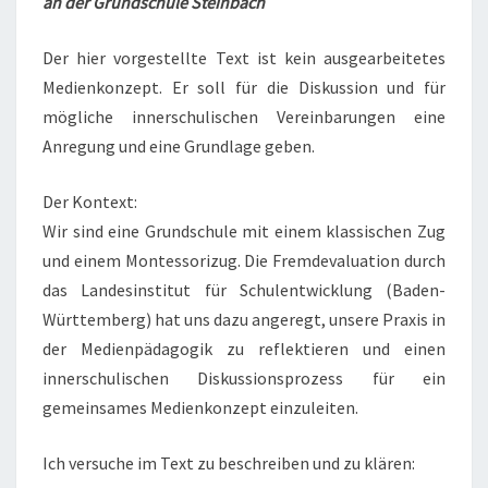
an der Grundschule Steinbach
A
Ä
R
E
D
Der hier vorgestellte Text ist kein ausgearbeitetes
A
Medienkonzept. Er soll für die Diskussion und für
G
mögliche innerschulischen Vereinbarungen eine
O
Anregung und eine Grundlage geben.
G
I
Der Kontext:
K
Wir sind eine Grundschule mit einem klassischen Zug
und einem Montessorizug. Die Fremdevaluation durch
das Landesinstitut für Schulentwicklung (Baden-
Württemberg) hat uns dazu angeregt, unsere Praxis in
der Medienpädagogik zu reflektieren und einen
innerschulischen Diskussionsprozess für ein
gemeinsames Medienkonzept einzuleiten.
Ich versuche im Text zu beschreiben und zu klären: