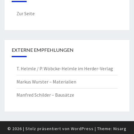
Zur Seite
EXTERNE EMPFEHLUNGEN
T. Helmle / P. Wöbcke-Helmle im Herder-Verlag
Markus Wurster – Materialien
Manfred Schilder – Bausätze
© 2026
|
Stolz präsentiert von
WordPress
|
Theme:
Nisarg