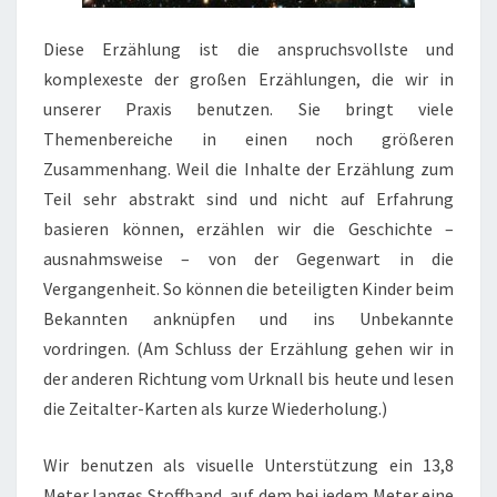
U
N
Diese Erzählung ist die anspruchsvollste und
G
komplexeste der großen Erzählungen, die wir in
D
unserer Praxis benutzen. Sie bringt viele
E
Themenbereiche in einen noch größeren
S
Zusammenhang. Weil die Inhalte der Erzählung zum
U
Teil sehr abstrakt sind und nicht auf Erfahrung
N
basieren können, erzählen wir die Geschichte –
I
ausnahmsweise – von der Gegenwart in die
V
Vergangenheit. So können die beteiligten Kinder beim
E
Bekannten anknüpfen und ins Unbekannte
R
vordringen. (Am Schluss der Erzählung gehen wir in
S
der anderen Richtung vom Urknall bis heute und lesen
U
die Zeitalter-Karten als kurze Wiederholung.)
M
S
Wir benutzen als visuelle Unterstützung ein 13,8
Meter langes Stoffband, auf dem bei jedem Meter eine