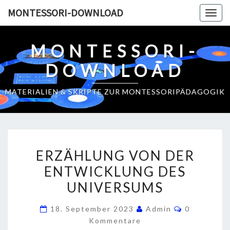
Skip
MONTESSORI-DOWNLOAD
Togg
to
navig
content
MONTESSORI-
DOWNLOAD
MATERIALIEN & SKRIPTE ZUR MONTESSORIPÄDAGOGIK
E
ERZÄHLUNG VON DER
R
ENTWICKLUNG DES
Z
UNIVERSUMS
Ä
H
K
18. September 2023
Admin
0
L
O
Kommentare
M
U