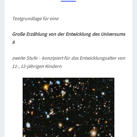
M
E
N
N
G
T
Textgrundlage für eine
A
V
R
E
O
Große Erzählung von der Entwicklung des Universums
N
II
D
E
zweite Stufe – konzipiert für das Entwicklungsalter von
R
11-, 12-jährigen Kindern
E
N
T
W
I
C
K
L