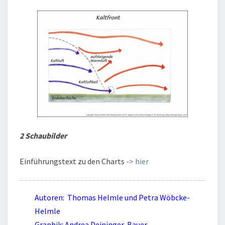
N
T
K
A
A
R
E
L
T
-
U
N
D
W
A
2 Schaubilder
R
M
Einführungstext zu den Charts
-> hier
F
R
Autoren: Thomas Helmle und Petra Wöbcke-
O
Helmle
N
Graphik: Andrea Deininger-Bauer