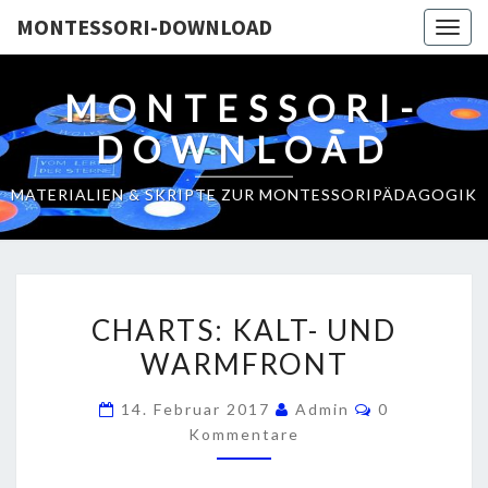
MONTESSORI-DOWNLOAD
Togg
navig
MONTESSORI-
DOWNLOAD
MATERIALIEN & SKRIPTE ZUR MONTESSORIPÄDAGOGIK
C
CHARTS: KALT- UND
H
WARMFRONT
A
R
K
14. Februar 2017
Admin
0
T
O
Kommentare
M
S
M
E
: