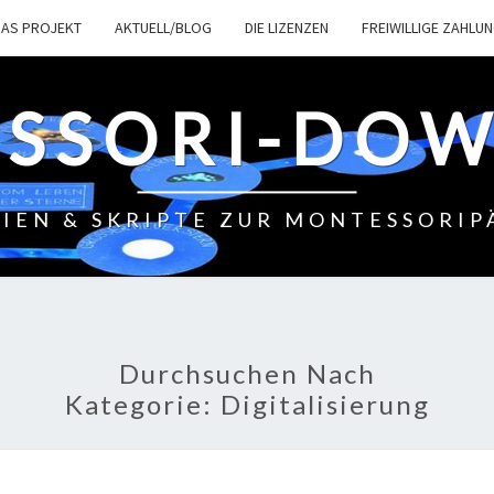
DAS PROJEKT
AKTUELL/BLOG
DIE LIZENZEN
FREIWILLIGE ZAHLU
SSORI-DO
IEN & SKRIPTE ZUR MONTESSORI
Durchsuchen Nach
Kategorie:
Digitalisierung
K