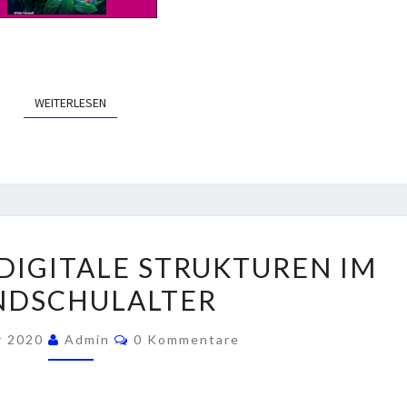
WEITERLESEN
WEITERLESEN
I
DIGITALE STRUKTUREN IM
N
NDSCHULALTER
T
E
K
r 2020
Admin
0 Kommentare
O
R
M
N
M
E