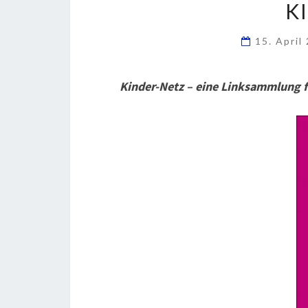
K
15. April
Kinder-Netz – e
ine Linksammlung f