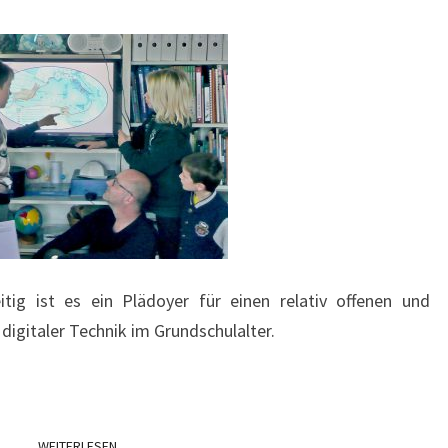
E
N
T
T
A
R
U
E
N
D
D
I
G
I
T
eitig ist es ein Plädoyer für einen relativ offenen und
A
digitaler Technik im Grundschulalter.
L
E
S
T
WEITERLESEN
WEITERLESEN