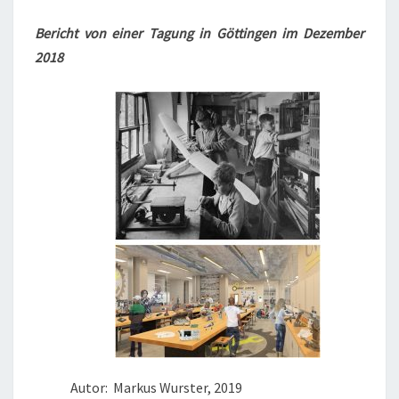
M
E
O
N
Bericht von einer Tagung in Göttingen im Dezember
R
T
2018
A
I
R
E
-
P
Ä
D
A
G
O
G
I
K
U
N
D
Autor: Markus Wurster, 2019