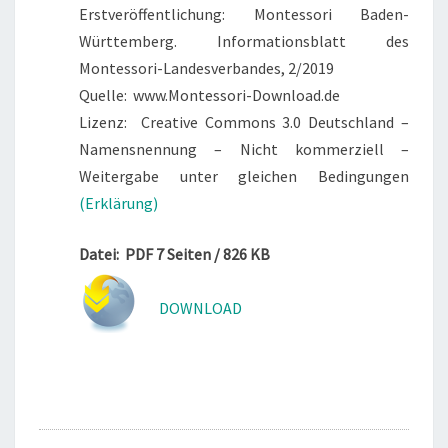
D
Erstveröffentlichung: Montessori Baden-
I
Württemberg. Informationsblatt des
G
Montessori-Landesverbandes, 2/2019
I
Quelle: www.Montessori-Download.de
T
Lizenz: Creative Commons 3.0 Deutschland –
A
Namensnennung – Nicht kommerziell –
L
Weitergabe unter gleichen Bedingungen
E
(Erklärung)
S
T
Datei: PDF 7 Seiten / 826 KB
R
U
DOWNLOAD
K
T
U
R
E