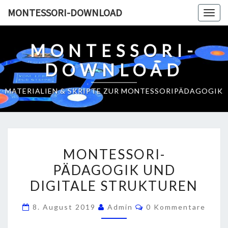
Skip
MONTESSORI-DOWNLOAD
Togg
to
navig
content
MONTESSORI-
DOWNLOAD
MATERIALIEN & SKRIPTE ZUR MONTESSORIPÄDAGOGIK
M
MONTESSORI-
O
PÄDAGOGIK UND
N
DIGITALE STRUKTUREN
T
E
K
8. August 2019
Admin
0 Kommentare
S
O
M
S