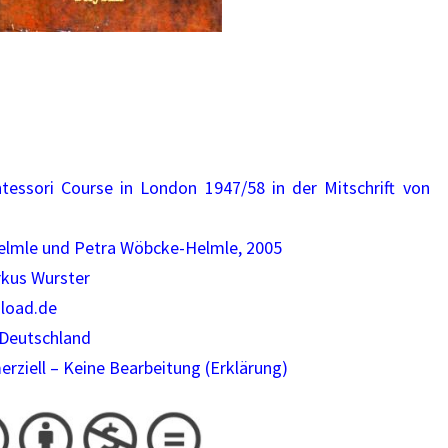
O
U
R
S
E
L
tessori Course in London 1947/58 in der Mitschrift von
O
N
lmle und Petra Wöbcke-Helmle, 2005
D
rkus Wurster
O
load.de
N
 Deutschland
1
ziell – Keine Bearbeitung
(Erklärung)
9
5
7