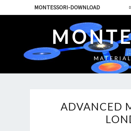
Skip
MONTESSORI-DOWNLOAD
to
content
MONTE
MATERIAL
ADVANCED 
LON