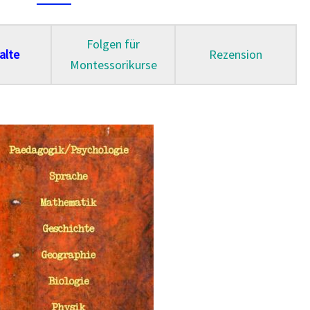
N
C
Folgen für
E
alte
Rezension
Montessorikurse
D
M
O
N
T
E
S
S
O
R
I
C